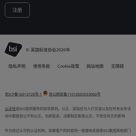
注册
© 英国标准协会2026年
隐私声明
使用条款
Cookie政策
网站地图
无障碍
京ICP备16013720号-1
京公网安备11010502033060号
公正性
是BSI提供服务的指导原则。公正，是指在与人打交道以及在所有业务活
动中都做到公平和公正。也即是说，决策制定客观公正，不受任何方的影响
作为经过认可的认证机构，如果客户同时就同一管理体系接受BSI集团其他部门