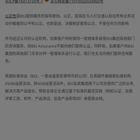
京ICP备16013720号-1
京公网安备11010502033060号
公正性
是BSI提供服务的指导原则。公正，是指在与人打交道以及在所有业务活
动中都做到公平和公正。也即是说，决策制定客观公正，不受任何方的影响
作为经过认可的认证机构，如果客户同时就同一管理体系接受BSI集团其他部门
的咨询服务，则BSI Assurance不能向他们提供认证。同样地，如果客户向BSI
集团的其他部门寻求对同一管理体系进行认证，我们也无法向他们提供咨询服
务。
英国标准协会（BSI，一家由皇家宪章特许的公司）在英国开展国家标准机构
(NSB)运营活动。除NSB运营活动外，BSI及其集团旗下公司亦提供广泛的业务
解决方案产品组合，帮助全球企业通过基于标准的最佳实践（例如认证、自我
评审工具、软件、产品测试、信息产品和培训）来提高业绩。