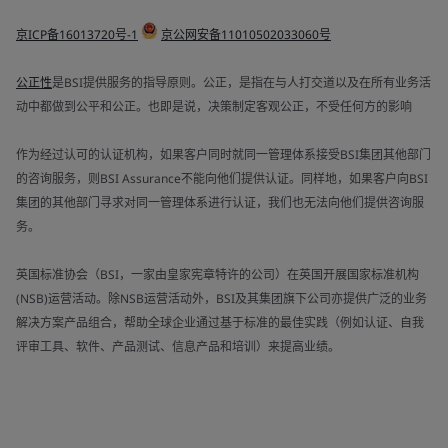
京ICP备16013720号-1
京公网安备11010502033060号
公正性
是BSI提供服务的指导原则。公正，是指在与人打交道以及在所有业务活
动中都做到公平和公正。也即是说，决策制定客观公正，不受任何方的影响
作为经过认可的认证机构，如果客户同时就同一管理体系接受BSI集团其他部门
的咨询服务，则BSI Assurance不能向他们提供认证。同样地，如果客户向BSI
集团的其他部门寻求对同一管理体系进行认证，我们也无法向他们提供咨询服
务。
英国标准协会（BSI，一家由皇家宪章特许的公司）在英国开展国家标准机构
(NSB)运营活动。除NSB运营活动外，BSI及其集团旗下公司亦提供广泛的业务
解决方案产品组合，帮助全球企业通过基于标准的最佳实践（例如认证、自我
评审工具、软件、产品测试、信息产品和培训）来提高业绩。