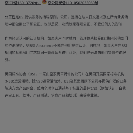
京ICP备16013720号-1
京公网安备11010502033060号
公正性
是BSI提供服务的指导原则。公正，是指在与人打交道以及在所有业务活
动中都做到公平和公正。也即是说，决策制定客观公正，不受任何方的影响
作为经过认可的认证机构，如果客户同时就同一管理体系接受BSI集团其他部门
的咨询服务，则BSI Assurance不能向他们提供认证。同样地，如果客户向BSI
集团的其他部门寻求对同一管理体系进行认证，我们也无法向他们提供咨询服
务。
英国标准协会（BSI，一家由皇家宪章特许的公司）在英国开展国家标准机构
(NSB)运营活动。除NSB运营活动外，BSI及其集团旗下公司亦提供广泛的业务
解决方案产品组合，帮助全球企业通过基于标准的最佳实践（例如认证、自我
评审工具、软件、产品测试、信息产品和培训）来提高业绩。