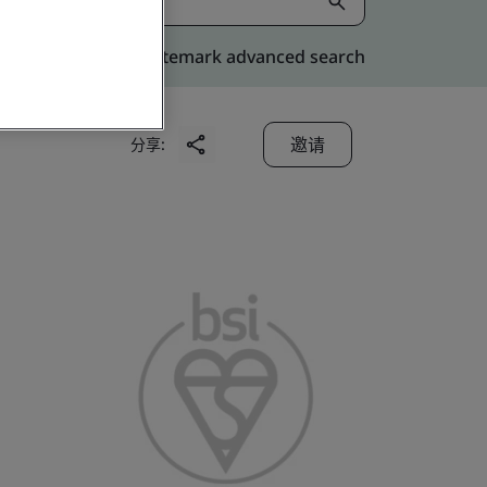
Kitemark advanced search
邀请
分享: