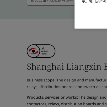
量。我们还同社
Shanghai Liangxin El
Business scope:
The design and manufacture o
relays, distribution boards and switch-disco
Products, services or works:
The design and 
contactors, relays, distribution boards and 