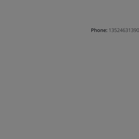
Phone:
1352463139