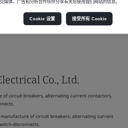
交媒体、广告和分析合作伙伴分享有关您使用我们网站的信息。
Cookie 设置
接受所有 Cookie
ectrical Co., Ltd.
f circuit breakers, alternating current contactors,
nnects.
manufacture of circuit breakers, alternating current
switch-disconnects.