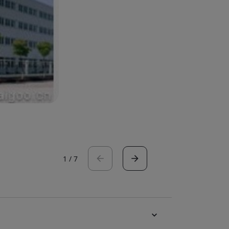
1
/
7