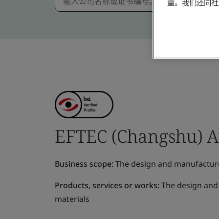
量。我们还同社
EFTEC (Changshu) Au
Business scope:
The design and manufacture 
Products, services or works:
The design and 
materials