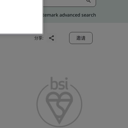
Kitemark advanced search
邀请
分享: