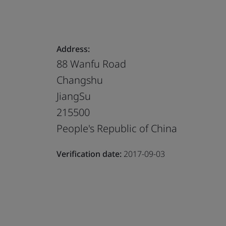
Address:
88 Wanfu Road
Changshu
JiangSu
215500
People's Republic of China
Verification date:
2017-09-03