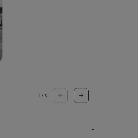
1
/
5