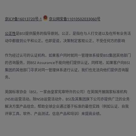
京ICP备16013720号-1
京公网安备11010502033060号
公正性
是BSI提供服务的指导原则。公正，是指在与人打交道以及在所有业务活
动中都做到公平和公正。也即是说，决策制定客观公正，不受任何方的影响
作为经过认可的认证机构，如果客户同时就同一管理体系接受BSI集团其他部门
的咨询服务，则BSI Assurance不能向他们提供认证。同样地，如果客户向BSI
集团的其他部门寻求对同一管理体系进行认证，我们也无法向他们提供咨询服
务。
英国标准协会（BSI，一家由皇家宪章特许的公司）在英国开展国家标准机构
(NSB)运营活动。除NSB运营活动外，BSI及其集团旗下公司亦提供广泛的业务
解决方案产品组合，帮助全球企业通过基于标准的最佳实践（例如认证、自我
评审工具、软件、产品测试、信息产品和培训）来提高业绩。