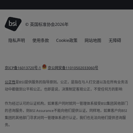
© 英国标准协会2026年
隐私声明
使用条款
Cookie政策
网站地图
无障碍
京ICP备16013720号-1
京公网安备11010502033060号
公正性
是BSI提供服务的指导原则。公正，是指在与人打交道以及在所有业务活
动中都做到公平和公正。也即是说，决策制定客观公正，不受任何方的影响
作为经过认可的认证机构，如果客户同时就同一管理体系接受BSI集团其他部门
的咨询服务，则BSI Assurance不能向他们提供认证。同样地，如果客户向BSI
集团的其他部门寻求对同一管理体系进行认证，我们也无法向他们提供咨询服
务。