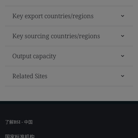
Key export countries/regions
Key sourcing countries/regions
Output capacity
Related Sites
了解BSI - 中国
国家标准机构