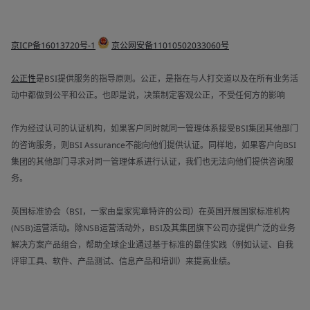
京ICP备16013720号-1
京公网安备11010502033060号
公正性
是BSI提供服务的指导原则。公正，是指在与人打交道以及在所有业务活
动中都做到公平和公正。也即是说，决策制定客观公正，不受任何方的影响
作为经过认可的认证机构，如果客户同时就同一管理体系接受BSI集团其他部门
的咨询服务，则BSI Assurance不能向他们提供认证。同样地，如果客户向BSI
集团的其他部门寻求对同一管理体系进行认证，我们也无法向他们提供咨询服
务。
英国标准协会（BSI，一家由皇家宪章特许的公司）在英国开展国家标准机构
(NSB)运营活动。除NSB运营活动外，BSI及其集团旗下公司亦提供广泛的业务
解决方案产品组合，帮助全球企业通过基于标准的最佳实践（例如认证、自我
评审工具、软件、产品测试、信息产品和培训）来提高业绩。