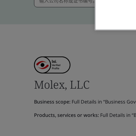
Molex, LLC
Business scope:
Full Details in “Business Gov
Products, services or works:
Full Details in 