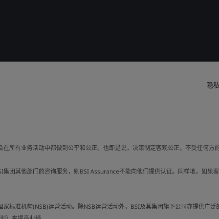
隐
以及在所有业务活动中都做到公平和公正。也即是说，决策制定客观公正，不受任何方
集团其他部门的咨询服务，则BSI Assurance不能向他们提供认证。同样地，如
国家标准机构(NSB)运营活动。除NSB运营活动外，BSI及其集团旗下公司亦提供
训）来提高业绩。