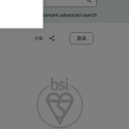
Kitemark advanced search
邀请
分享: