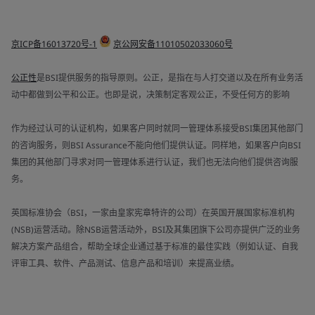
京ICP备16013720号-1
京公网安备11010502033060号
公正性
是BSI提供服务的指导原则。公正，是指在与人打交道以及在所有业务活
动中都做到公平和公正。也即是说，决策制定客观公正，不受任何方的影响
作为经过认可的认证机构，如果客户同时就同一管理体系接受BSI集团其他部门
的咨询服务，则BSI Assurance不能向他们提供认证。同样地，如果客户向BSI
集团的其他部门寻求对同一管理体系进行认证，我们也无法向他们提供咨询服
务。
英国标准协会（BSI，一家由皇家宪章特许的公司）在英国开展国家标准机构
(NSB)运营活动。除NSB运营活动外，BSI及其集团旗下公司亦提供广泛的业务
解决方案产品组合，帮助全球企业通过基于标准的最佳实践（例如认证、自我
评审工具、软件、产品测试、信息产品和培训）来提高业绩。