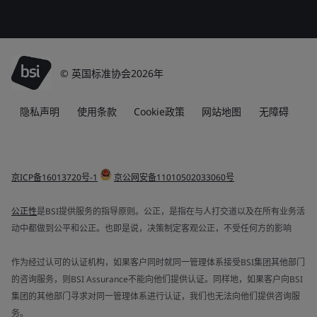
© 英国标准协会2026年
隐私声明
使用条款
Cookie政策
网站地图
无障碍
京ICP备16013720号-1
京公网安备11010502033060号
公正性
是BSI提供服务的指导原则。公正，是指在与人打交道以及在所有业务活
动中都做到公平和公正。也即是说，决策制定客观公正，不受任何方的影响
作为经过认可的认证机构，如果客户同时就同一管理体系接受BSI集团其他部门
的咨询服务，则BSI Assurance不能向他们提供认证。同样地，如果客户向BSI
集团的其他部门寻求对同一管理体系进行认证，我们也无法向他们提供咨询服
务。