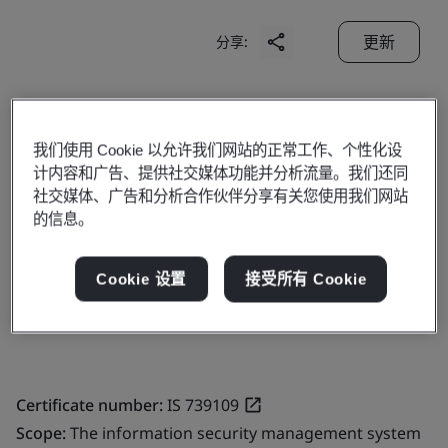
更新
分享:
MISA JOINT STOCK COMPANY
我们使用 Cookie 以允许我们网站的正常工作、个性化设
Site 2:
计内容和广告、提供社交媒体功能并分析流量。我们还同
2nd Floor, N03-T1, Diplomatic Zone,
社交媒体、广告和分析合作伙伴分享有关您使用我们网站
Xuan Dinh Ward,
的信息。
Bac Tu Liem District,
Cookie 设置
接受所有 Cookie
Hanoi City,
Vietnam
Certificate number:
IS 739109
Scope:
The information security management system