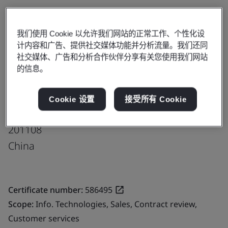
更新
分享:
我们使用 Cookie 以允许我们网站的正常工作、个性化设
计内容和广告、提供社交媒体功能并分析流量。我们还同
社交媒体、广告和分析合作伙伴分享有关您使用我们网站
Trelleborg Sealing Solutions (China)
的信息。
Co., Ltd.
No. 5118 Yuan Jiang Road
Cookie 设置
接受所有 Cookie
Xin Zhuang Industrial Park
201108
China
Certificate number:
586495
Scope:
Info. Technologies, Sales, Contract review,
Customer services