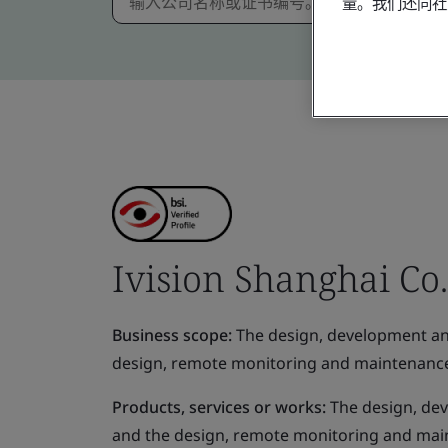
量。我们还同社
Ivision Shanghai Co.,
Business scope:
The design, development an
design, remote monitoring and maintenance 
Products, services or works:
The design, dev
and the design, remote monitoring and main