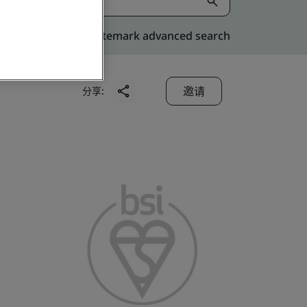
Kitemark advanced search
邀请
分享: