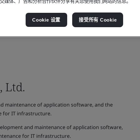
交媒体、广告和分析合作伙伴分享有关您使用我们网站的信息。
Cookie 设置
接受所有 Cookie
 Ltd.
d maintenance of application software, and the
for IT infrastructure.
elopment and maintenance of application software,
tenance for IT infrastructure.