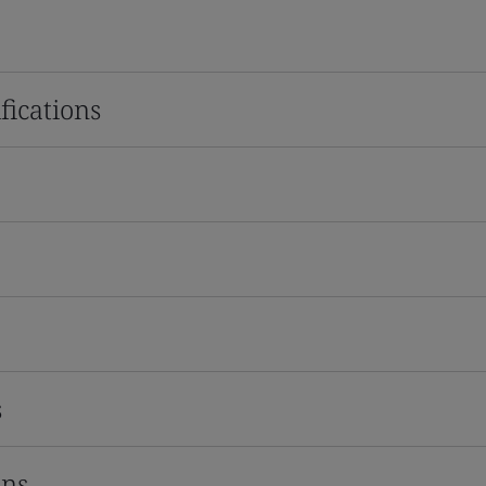
fications
s
ons