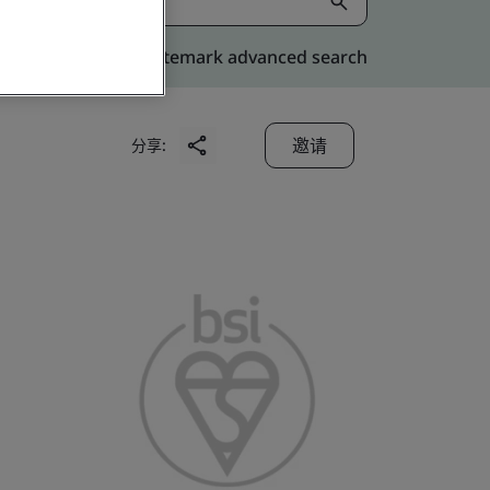
Kitemark advanced search
邀请
分享: