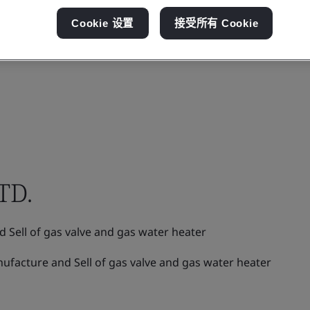
Cookie 设置
接受所有 Cookie
TD.
Sell of gas valve and gas water heater
facture and Sell of gas valve and gas water heater