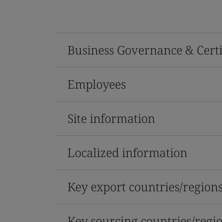
Business Governance & Certi
Employees
Site information
Localized information
Key export countries/region
Key sourcing countries/regi