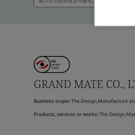
GRAND MATE CO., L
Business scope:
The Design,Manufacture and 
Products, services or works:
The Design,Manu