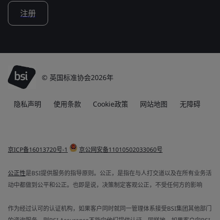
注册
© 英国标准协会2026年
隐私声明
使用条款
Cookie政策
网站地图
无障碍
京ICP备16013720号-1
京公网安备11010502033060号
公正性
是BSI提供服务的指导原则。公正，是指在与人打交道以及在所有业务活
动中都做到公平和公正。也即是说，决策制定客观公正，不受任何方的影响
作为经过认可的认证机构，如果客户同时就同一管理体系接受BSI集团其他部门