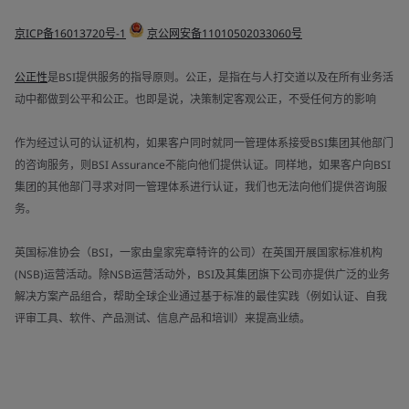
京ICP备16013720号-1
京公网安备11010502033060号
公正性
是BSI提供服务的指导原则。公正，是指在与人打交道以及在所有业务活
动中都做到公平和公正。也即是说，决策制定客观公正，不受任何方的影响
作为经过认可的认证机构，如果客户同时就同一管理体系接受BSI集团其他部门
的咨询服务，则BSI Assurance不能向他们提供认证。同样地，如果客户向BSI
集团的其他部门寻求对同一管理体系进行认证，我们也无法向他们提供咨询服
务。
英国标准协会（BSI，一家由皇家宪章特许的公司）在英国开展国家标准机构
(NSB)运营活动。除NSB运营活动外，BSI及其集团旗下公司亦提供广泛的业务
解决方案产品组合，帮助全球企业通过基于标准的最佳实践（例如认证、自我
评审工具、软件、产品测试、信息产品和培训）来提高业绩。