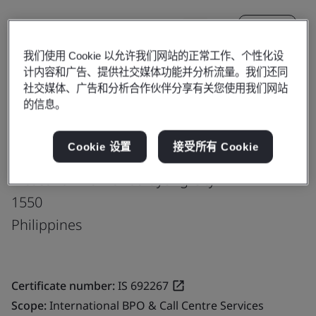
更新
分享:
我们使用 Cookie 以允许我们网站的正常工作、个性化设
计内容和广告、提供社交媒体功能并分析流量。我们还同
Fusion CX Limited
社交媒体、广告和分析合作伙伴分享有关您使用我们网站
的信息。
5th, 6th & 7th Floor
500 Shaw Zentrum
Cookie 设置
接受所有 Cookie
Building Perspective Shaw Blvd, Brgy
Pleasant Hills Mandaluyong City
1550
Philippines
Certificate number:
IS 692267
Scope:
International BPO & Call Centre Services