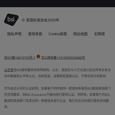
© 英国标准协会2026年
隐私声明
使用条款
Cookie政策
网站地图
无障碍
京ICP备16013720号-1
京公网安备11010502033060号
公正性
是BSI提供服务的指导原则。公正，是指在与人打交道以及在所有业务活
动中都做到公平和公正。也即是说，决策制定客观公正，不受任何方的影响
作为经过认可的认证机构，如果客户同时就同一管理体系接受BSI集团其他部门
的咨询服务，则BSI Assurance不能向他们提供认证。同样地，如果客户向BSI
集团的其他部门寻求对同一管理体系进行认证，我们也无法向他们提供咨询服
务。