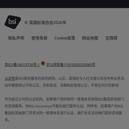
© 英国标准协会2026年
隐私声明
使用条款
Cookie政策
网站地图
无障碍
京ICP备16013720号-1
京公网安备11010502033060号
公正性
是BSI提供服务的指导原则。公正，是指在与人打交道以及在所有业务活
动中都做到公平和公正。也即是说，决策制定客观公正，不受任何方的影响
作为经过认可的认证机构，如果客户同时就同一管理体系接受BSI集团其他部门
的咨询服务，则BSI Assurance不能向他们提供认证。同样地，如果客户向BSI
集团的其他部门寻求对同一管理体系进行认证，我们也无法向他们提供咨询服
务。