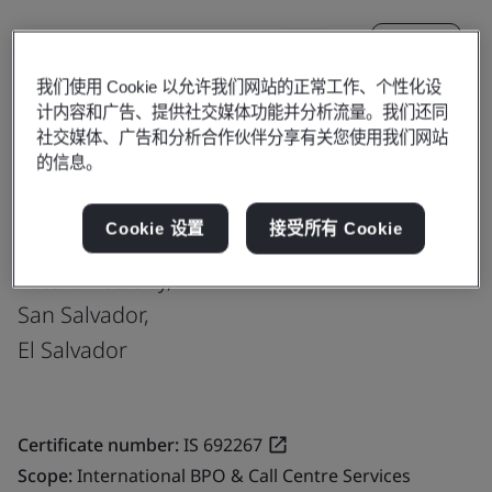
更新
分享:
我们使用 Cookie 以允许我们网站的正常工作、个性化设
计内容和广告、提供社交媒体功能并分析流量。我们还同
Fusion CX Limited
社交媒体、广告和分析合作伙伴分享有关您使用我们网站
的信息。
71st Avenue South
Between Olympic Avenue and New Street No.
Cookie 设置
接受所有 Cookie
1
Escalon Colony,
San Salvador,
El Salvador
Certificate number:
IS 692267
Scope:
International BPO & Call Centre Services