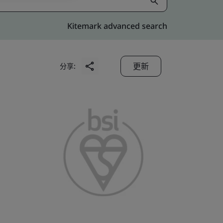
Kitemark advanced search
更新
分享: