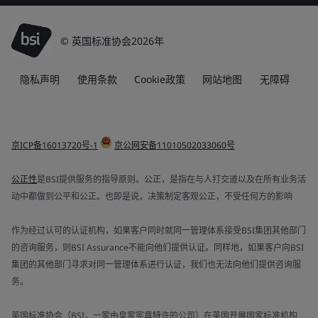
© 英国标准协会2026年
隐私声明
使用条款
Cookie政策
网站地图
无障碍
京ICP备16013720号-1
京公网安备11010502033060号
公正性
是BSI提供服务的指导原则。公正，是指在与人打交道以及在所有业务活
动中都做到公平和公正。也即是说，决策制定客观公正，不受任何方的影响
作为经过认可的认证机构，如果客户同时就同一管理体系接受BSI集团其他部门
的咨询服务，则BSI Assurance不能向他们提供认证。同样地，如果客户向BSI
集团的其他部门寻求对同一管理体系进行认证，我们也无法向他们提供咨询服
务。
英国标准协会（BSI，一家由皇家宪章特许的公司）在英国开展国家标准机构