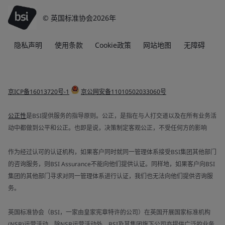
© 英国标准协会2026年
隐私声明
使用条款
Cookie政策
网站地图
无障碍
京ICP备16013720号-1
京公网安备11010502033060号
公正性
是BSI提供服务的指导原则。公正，是指在与人打交道以及在所有业务活
动中都做到公平和公正。也即是说，决策制定客观公正，不受任何方的影响
作为经过认可的认证机构，如果客户同时就同一管理体系接受BSI集团其他部门
的咨询服务，则BSI Assurance不能向他们提供认证。同样地，如果客户向BSI
集团的其他部门寻求对同一管理体系进行认证，我们也无法向他们提供咨询服
务。
英国标准协会（BSI，一家由皇家宪章特许的公司）在英国开展国家标准机构
(NSB)运营活动。除NSB运营活动外，BSI及其集团旗下公司亦提供广泛的业务