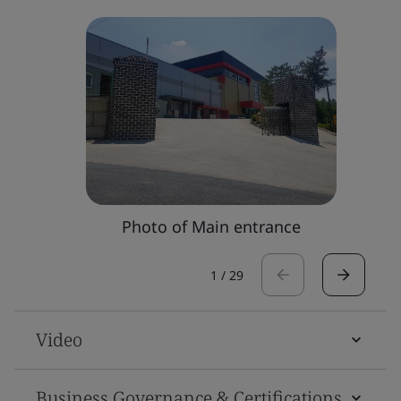
Photo of Main entrance
1
/
29
Video
Business Governance & Certifications