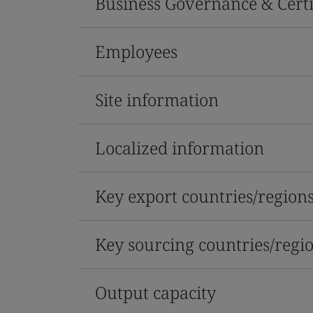
Business Governance & Certi
Employees
Site information
Localized information
Key export countries/region
Key sourcing countries/regi
Output capacity