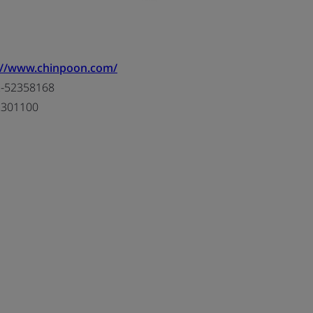
://www.chinpoon.com/
-52358168
2301100