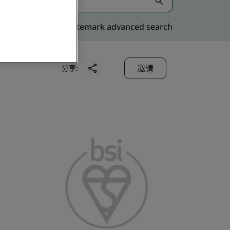
Kitemark advanced search
邀请
分享: