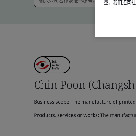
量。我们还同社
Chin Poon (Changshu)
Business scope:
The manufacture of prin
Products, services or works:
The manufactu