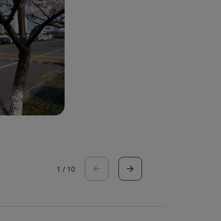
1
/
10