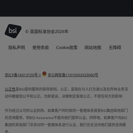
© 英国标准协会2026年
隐私声明
使用条款
Cookie政策
网站地图
无障碍
京ICP备16013720号-1
京公网安备11010502033060号
公正性
是BSI提供服务的指导原则。公正，是指在与人打交道以及在所有业务活
动中都做到公平和公正。也即是说，决策制定客观公正，不受任何方的影响
作为经过认可的认证机构，如果客户同时就同一管理体系接受BSI集团其他部门
的咨询服务，则BSI Assurance不能向他们提供认证。同样地，如果客户向BSI
集团的其他部门寻求对同一管理体系进行认证，我们也无法向他们提供咨询服
务。