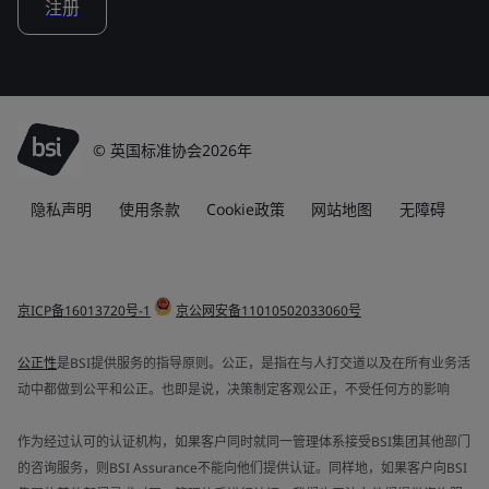
注册
© 英国标准协会2026年
隐私声明
使用条款
Cookie政策
网站地图
无障碍
京ICP备16013720号-1
京公网安备11010502033060号
公正性
是BSI提供服务的指导原则。公正，是指在与人打交道以及在所有业务活
动中都做到公平和公正。也即是说，决策制定客观公正，不受任何方的影响
作为经过认可的认证机构，如果客户同时就同一管理体系接受BSI集团其他部门
的咨询服务，则BSI Assurance不能向他们提供认证。同样地，如果客户向BSI