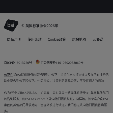
© 英国标准协会2026年
隐私声明
使用条款
Cookie政策
网站地图
无障碍
京ICP备16013720号-1
京公网安备11010502033060号
公正性
是BSI提供服务的指导原则。公正，是指在与人打交道以及在所有业务活
动中都做到公平和公正。也即是说，决策制定客观公正，不受任何方的影响
作为经过认可的认证机构，如果客户同时就同一管理体系接受BSI集团其他部门
的咨询服务，则BSI Assurance不能向他们提供认证。同样地，如果客户向BSI
集团的其他部门寻求对同一管理体系进行认证，我们也无法向他们提供咨询服
务。