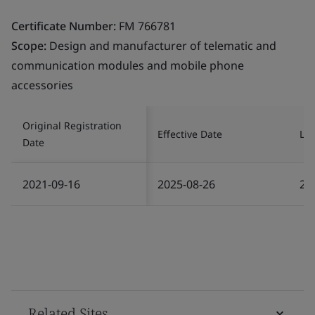
Certificate Number:
FM 766781
Scope:
Design and manufacturer of telematic and
communication modules and mobile phone
accessories
Original Registration
Effective Date
Las
Date
2021-09-16
2025-08-26
20
Related Sites