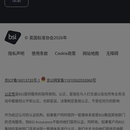
© 英国标准协会2026年
隐私声明
使用条款
Cookie政策
网站地图
无障碍
京ICP备16013720号-1
京公网安备11010502033060号
公正性
是BSI提供服务的指导原则。公正，是指在与人打交道以及在所有业务活
动中都做到公平和公正。也即是说，决策制定客观公正，不受任何方的影响
作为经过认可的认证机构，如果客户同时就同一管理体系接受BSI集团其他部门
的咨询服务，则BSI Assurance不能向他们提供认证。同样地，如果客户向BSI
集团的其他部门寻求对同一管理体系进行认证，我们也无法向他们提供咨询服