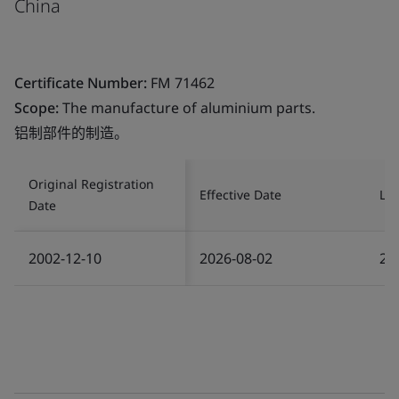
China
Certificate Number:
FM 71462
Scope:
The manufacture of aluminium parts.
铝制部件的制造。
Original Registration
Effective Date
Las
Date
2002-12-10
2026-08-02
20