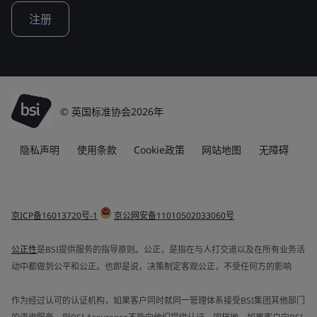
注册
© 英国标准协会2026年
隐私声明
使用条款
Cookie政策
网站地图
无障碍
京ICP备16013720号-1
京公网安备11010502033060号
公正性
是BSI提供服务的指导原则。公正，是指在与人打交道以及在所有业务活
动中都做到公平和公正。也即是说，决策制定客观公正，不受任何方的影响
作为经过认可的认证机构，如果客户同时就同一管理体系接受BSI集团其他部门