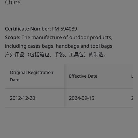
China
Certificate Number:
FM 594089
Scope:
The manufacture of outdoor products,
including cases bags, handbags and tool bags.
户外用品（包括箱包、手袋、工具包）的制造。
Original Registration
Effective Date
Las
Date
2012-12-20
2024-09-15
20