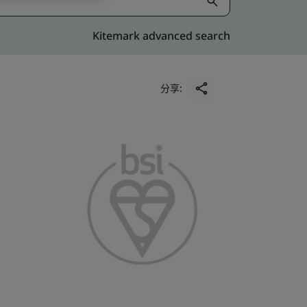
Kitemark advanced search
分享: