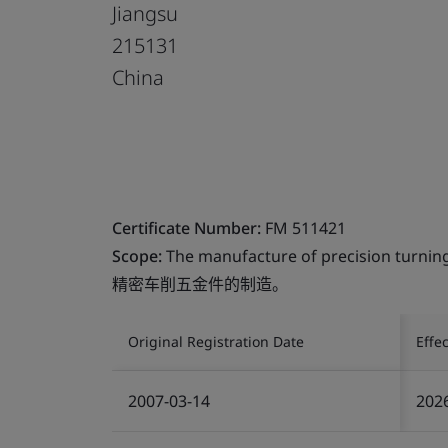
Jiangsu
215131
China
Certificate Number:
FM 511421
Scope:
The manufacture of precision turning
精密车削五金件的制造。
Original Registration Date
Effe
2007-03-14
202