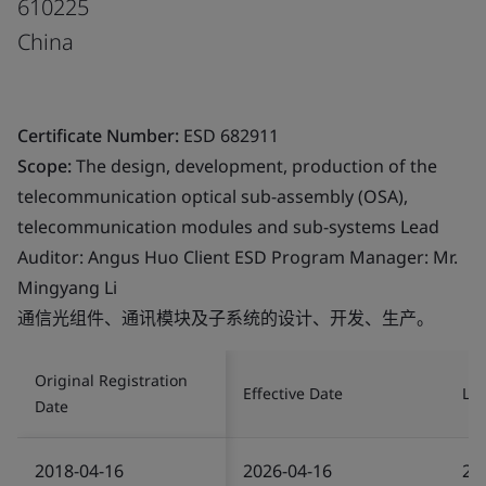
610225
China
Certificate Number:
ESD 682911
Scope:
The design, development, production of the
telecommunication optical sub-assembly (OSA),
telecommunication modules and sub-systems Lead
Auditor: Angus Huo Client ESD Program Manager: Mr.
Mingyang Li
通信光组件、通讯模块及子系统的设计、开发、生产。
Original Registration
Effective Date
Las
Date
2018-04-16
2026-04-16
20