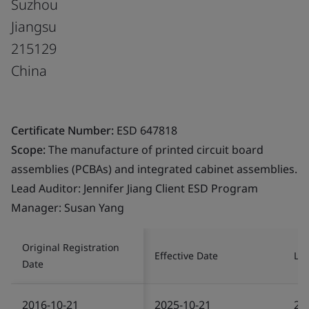
Suzhou
Jiangsu
215129
China
Certificate Number:
ESD 647818
Scope:
The manufacture of printed circuit board
assemblies (PCBAs) and integrated cabinet assemblies.
Lead Auditor: Jennifer Jiang Client ESD Program
Manager: Susan Yang
Original Registration
Effective Date
Las
Date
2016-10-21
2025-10-21
20