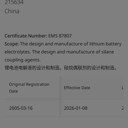
215634
China
Certificate Number:
EMS 87807
Scope:
The design and manufacture of lithium battery
electrolytes. The design and manufacture of silane
coupling agents.
锂电池电解液的设计和制造。硅烷偶联剂的设计和制造。
Original Registration
Effective Date
Las
Date
2005-03-16
2026-01-08
20