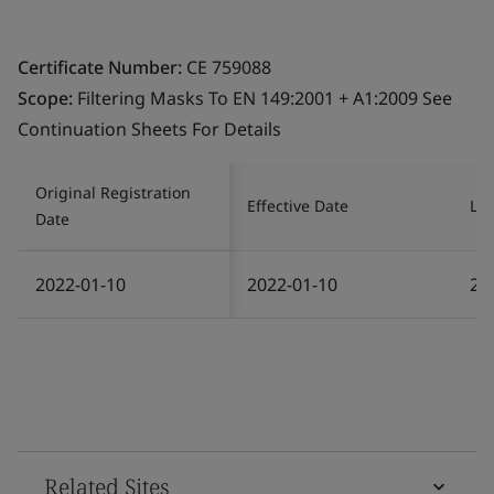
Certificate Number:
CE 759088
Scope:
Filtering Masks To EN 149:2001 + A1:2009 See
Continuation Sheets For Details
Original Registration
Effective Date
Las
Date
2022-01-10
2022-01-10
20
Related Sites