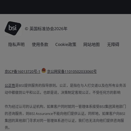
© 英国标准协会2026年
隐私声明
使用条款
Cookie政策
网站地图
无障碍
京ICP备16013720号-1
京公网安备11010502033060号
公正性
是BSI提供服务的指导原则。公正，是指在与人打交道以及在所有业务活
动中都做到公平和公正。也即是说，决策制定客观公正，不受任何方的影响
作为经过认可的认证机构，如果客户同时就同一管理体系接受BSI集团其他部门
的咨询服务，则BSI Assurance不能向他们提供认证。同样地，如果客户向BSI
集团的其他部门寻求对同一管理体系进行认证，我们也无法向他们提供咨询服
务。