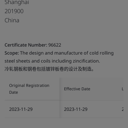
Shanghai
201900
China
Certificate Number:
96622
Scope:
The design and manufacture of cold rolling
steel sheets and coils including zincification.
冷轧钢板和钢卷包括镀锌板卷的设计及制造。
Original Registration
Effective Date
Las
Date
2023-11-29
2023-11-29
20