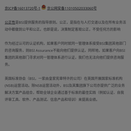
京ICP备16013720号-1
京公网安备11010502033060号
公正性
是BSI提供服务的指导原则。公正，是指在与人打交道以及在所有业务活
动中都做到公平和公正。也即是说，决策制定客观公正，不受任何方的影响
作为经过认可的认证机构，如果客户同时就同一管理体系接受BSI集团其他部门
的咨询服务，则BSI Assurance不能向他们提供认证。同样地，如果客户向BSI
集团的其他部门寻求对同一管理体系进行认证，我们也无法向他们提供咨询服
务。
英国标准协会（BSI，一家由皇家宪章特许的公司）在英国开展国家标准机构
(NSB)运营活动。除NSB运营活动外，BSI及其集团旗下公司亦提供广泛的业务
解决方案产品组合，帮助全球企业通过基于标准的最佳实践（例如认证、自我
评审工具、软件、产品测试、信息产品和培训）来提高业绩。