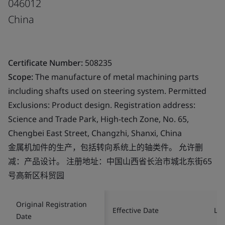
046012
China
Certificate Number:
508235
Scope:
The manufacture of metal machining parts
including shafts used on steering system. Permitted
Exclusions: Product design. Registration address:
Science and Trade Park, High-tech Zone, No. 65,
Chengbei East Street, Changzhi, Shanxi, China
金属机加件的生产，包括转向系统上的轴类件。 允许删
减：产品设计。 注册地址：中国山西省长治市城北东街65
号高新区科贸园
Original Registration
Effective Date
Las
Date