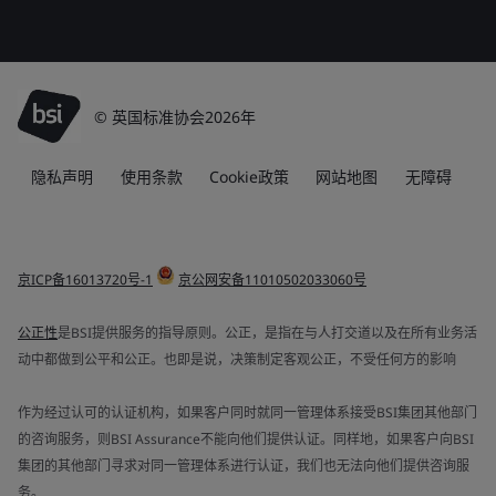
© 英国标准协会2026年
隐私声明
使用条款
Cookie政策
网站地图
无障碍
京ICP备16013720号-1
京公网安备11010502033060号
公正性
是BSI提供服务的指导原则。公正，是指在与人打交道以及在所有业务活
动中都做到公平和公正。也即是说，决策制定客观公正，不受任何方的影响
作为经过认可的认证机构，如果客户同时就同一管理体系接受BSI集团其他部门
的咨询服务，则BSI Assurance不能向他们提供认证。同样地，如果客户向BSI
集团的其他部门寻求对同一管理体系进行认证，我们也无法向他们提供咨询服
务。