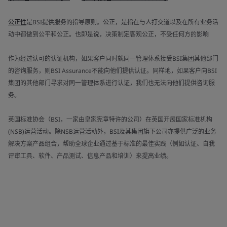
公正性
是BSI提供服务的指导原则。公正，是指在与人打交道以及在所有业务活
动中都做到公平和公正。也即是说，决策制定客观公正，不受任何方的影响
作为经过认可的认证机构，如果客户同时就同一管理体系接受BSI集团其他部门
的咨询服务，则BSI Assurance不能向他们提供认证。同样地，如果客户向BSI
集团的其他部门寻求对同一管理体系进行认证，我们也无法向他们提供咨询服
务。
英国标准协会（BSI，一家由皇家宪章特许的公司）在英国开展国家标准机构
(NSB)运营活动。除NSB运营活动外，BSI及其集团旗下公司亦提供广泛的业务
解决方案产品组合，帮助全球企业通过基于标准的最佳实践（例如认证、自我
评审工具、软件、产品测试、信息产品和培训）来提高业绩。