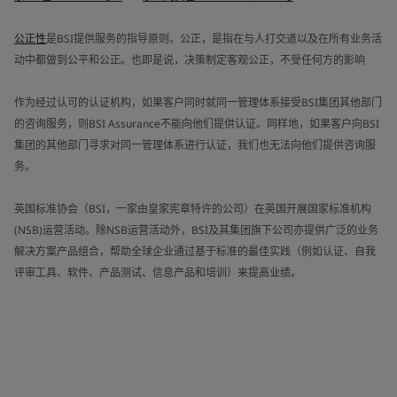
公正性
是BSI提供服务的指导原则。公正，是指在与人打交道以及在所有业务活
动中都做到公平和公正。也即是说，决策制定客观公正，不受任何方的影响
作为经过认可的认证机构，如果客户同时就同一管理体系接受BSI集团其他部门
的咨询服务，则BSI Assurance不能向他们提供认证。同样地，如果客户向BSI
集团的其他部门寻求对同一管理体系进行认证，我们也无法向他们提供咨询服
务。
英国标准协会（BSI，一家由皇家宪章特许的公司）在英国开展国家标准机构
(NSB)运营活动。除NSB运营活动外，BSI及其集团旗下公司亦提供广泛的业务
解决方案产品组合，帮助全球企业通过基于标准的最佳实践（例如认证、自我
评审工具、软件、产品测试、信息产品和培训）来提高业绩。