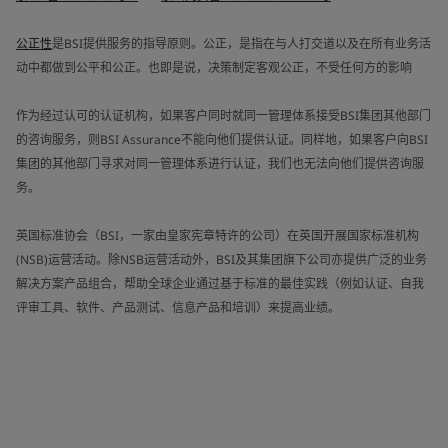
公正性
是BSI提供服务的指导原则。公正，是指在与人打交道以及在所有业务活
动中都做到公平和公正。也即是说，决策制定客观公正，不受任何方的影响
作为经过认可的认证机构，如果客户同时就同一管理体系接受BSI集团其他部门
的咨询服务，则BSI Assurance不能向他们提供认证。同样地，如果客户向BSI
集团的其他部门寻求对同一管理体系进行认证，我们也无法向他们提供咨询服
务。
英国标准协会（BSI，一家由皇家宪章特许的公司）在英国开展国家标准机构
(NSB)运营活动。除NSB运营活动外，BSI及其集团旗下公司亦提供广泛的业务
解决方案产品组合，帮助全球企业通过基于标准的最佳实践（例如认证、自我
评审工具、软件、产品测试、信息产品和培训）来提高业绩。