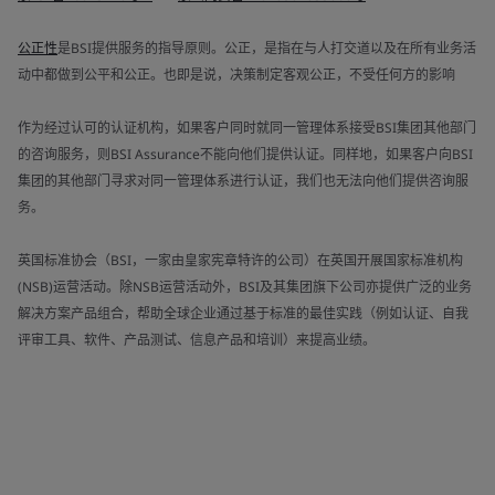
公正性
是BSI提供服务的指导原则。公正，是指在与人打交道以及在所有业务活
动中都做到公平和公正。也即是说，决策制定客观公正，不受任何方的影响
作为经过认可的认证机构，如果客户同时就同一管理体系接受BSI集团其他部门
的咨询服务，则BSI Assurance不能向他们提供认证。同样地，如果客户向BSI
集团的其他部门寻求对同一管理体系进行认证，我们也无法向他们提供咨询服
务。
英国标准协会（BSI，一家由皇家宪章特许的公司）在英国开展国家标准机构
(NSB)运营活动。除NSB运营活动外，BSI及其集团旗下公司亦提供广泛的业务
解决方案产品组合，帮助全球企业通过基于标准的最佳实践（例如认证、自我
评审工具、软件、产品测试、信息产品和培训）来提高业绩。