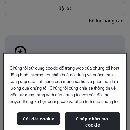
Bộ lọc
Bộ lọc nâng cao
Biểu tượng này cho biết khóa đào tạo nào
Chúng tôi sử dụng cookie để trang web của chúng tôi hoạt
động bình thường, cá nhân hoá nội dung và quảng cáo,
thuộc lộ trình xác nhận năng lực. Chuyển sang
cung cấp các tính năng của mạng xã hội và phân tích lưu
phần Chương trình xác nhận năng lực để hiển
lượng của chúng tôi. Chúng tôi cũng chia sẻ thông tin về
thị các lựa chọn chương trình Xác nhận năng
việc sử dụng trang web của chúng tôi với các đối tác
lực.
truyền thông xã hội, quảng cáo và phân tích của chúng tôi.
Đào tạo
Chương trình xác nhận năng lực
Cài đặt cookie
Chấp nhận mọi
cookie