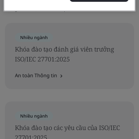
‘27701’
Đang hiển thị 1-4 / 4 kết quả cho
Nhiều ngành
Khóa đào tạo đánh giá viên trưởng
ISO/IEC 27701:2025
An toàn Thông tin
Nhiều ngành
Khóa đào tạo các yêu cầu của ISO/IEC
27701:2025