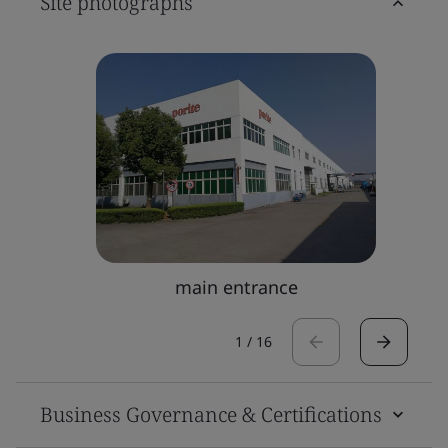
Site photographs
main entrance
1
/
16
Business Governance & Certifications