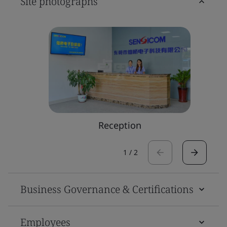
Site photographs
Reception
1
/
2
Business Governance & Certifications
Employees