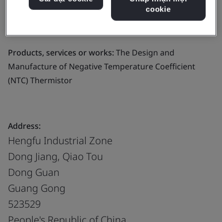
cookie
Business scope:
The Design and Manufacture of
Negative Temperature Coefficient (NTC) Thermistor
Products, services or works:
The Design and
Manufacture of Negative Temperature Coefficient
(NTC) Thermistor
Address:
Hengfu Industrial Zone
Dong Jiang, Qiao Tou
Dong Guan
Guang Gong
523529
People's Republic of China