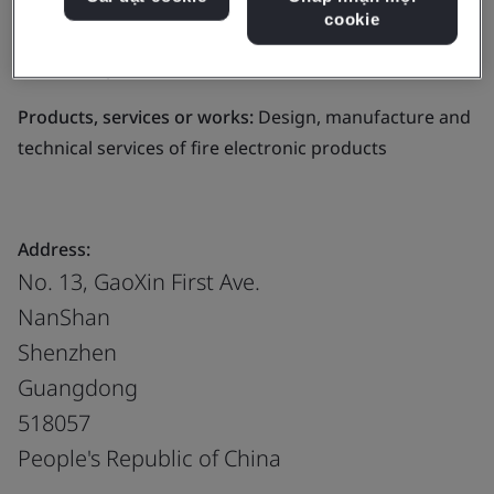
cookie
Business scope:
Design, manufacture and assembly of
metal and plastic connectors
Products, services or works:
Design, manufacture and
technical services of fire electronic products
Address:
No. 13, GaoXin First Ave.
NanShan
Shenzhen
Guangdong
518057
People's Republic of China