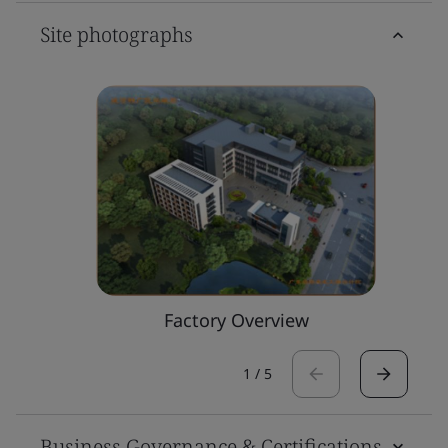
Site photographs
Factory Overview
1
/
5
Business Governance & Certifications