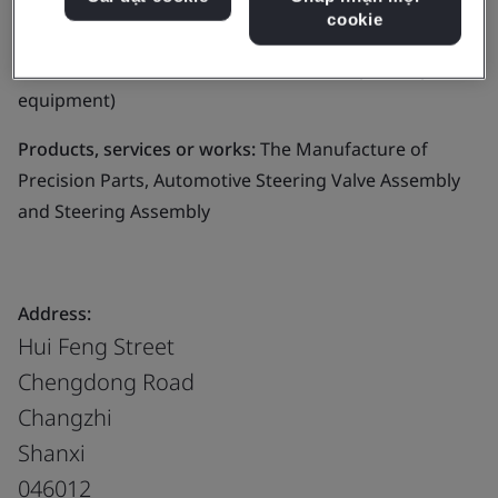
cookie
Business scope:
Development, Production and Sale of
Mechanical and Electrical Products (except for special
equipment)
Products, services or works:
The Manufacture of
Precision Parts, Automotive Steering Valve Assembly
and Steering Assembly
Address:
Hui Feng Street
Chengdong Road
Changzhi
Shanxi
046012