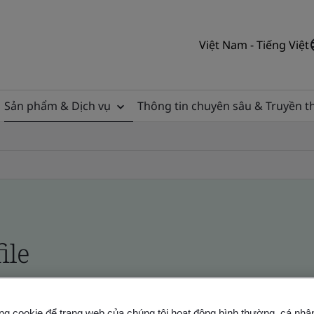
Việt Nam - Tiếng Việt
Sản phẩm & Dịch vụ
Thông tin chuyên sâu & Truyền 
ile
ficates - Validation and Verification
ng cookie để trang web của chúng tôi hoạt động bình thường, cá nhâ