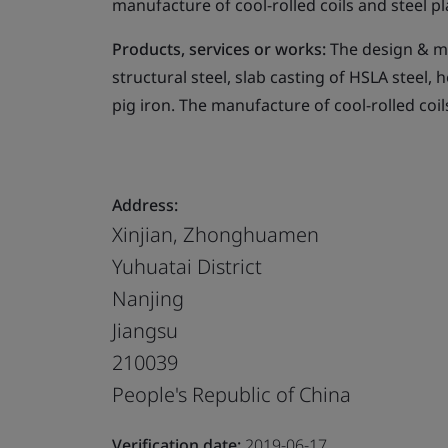
manufacture of cool-rolled coils and steel pl
Products, services or works:
The design & ma
structural steel, slab casting of HSLA steel,
pig iron. The manufacture of cool-rolled coil
Address:
Xinjian, Zhonghuamen
Yuhuatai District
Nanjing
Jiangsu
210039
People's Republic of China
Verification date:
2019-06-17