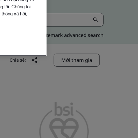
 tôi. Chúng tôi
 thông xã hội,
Kitemark advanced search
Mời tham gia
Chia sẻ: