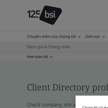
Chuyên môn của chúng tôi
Lĩnh vực
Đánh giá & Chứng nhận
Xem toàn bộ
Client Directory prof
Check company, site and product certi
Chúng tôi sử dụ