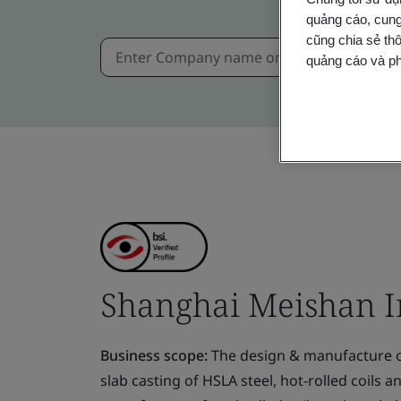
quảng cáo, cung
cũng chia sẻ thô
quảng cáo và ph
Shanghai Meishan Iro
Business scope:
The design & manufacture of 
slab casting of HSLA steel, hot-rolled coils 