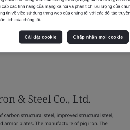
 cấp các tính năng của mạng xã hội và phân tích lưu lượng của chúng
ng tin về việc sử dụng trang web của chúng tôi với các đối tác truyền
ân tích của chúng tôi.
Cài đặt cookie
Chấp nhận mọi cookie
n & Steel Co., Ltd.
carbon structural steel, improved structural steel,
and armor plates. The manufacture of pig iron. The