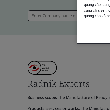
quảng cáo, cung
cũng chia sẻ thô
quảng cáo và ph
Radnik Exports
Business scope:
The Manufacture of Readym
Products, services or works:
The Manufactur