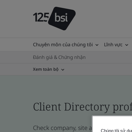
Chuyên môn của chúng tôi
Lĩnh vực
Đánh giá & Chứng nhận
Xem toàn bộ
Client Directory prof
Check company, site and product certi
Chúng tôi sử dụ