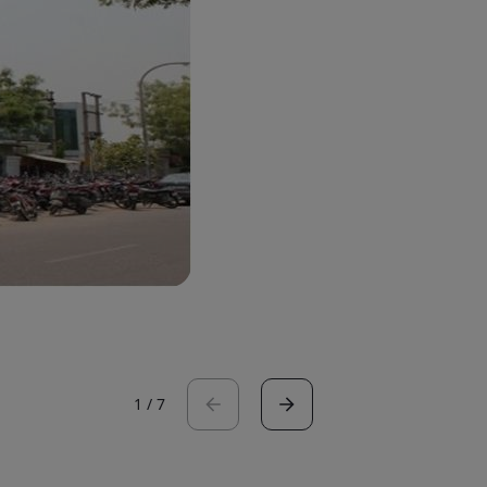
1
/
7