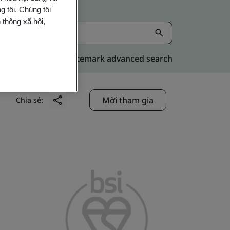
 tôi. Chúng tôi
 thông xã hội,
Kitemark advanced search
Mời tham gia
Chia sẻ: