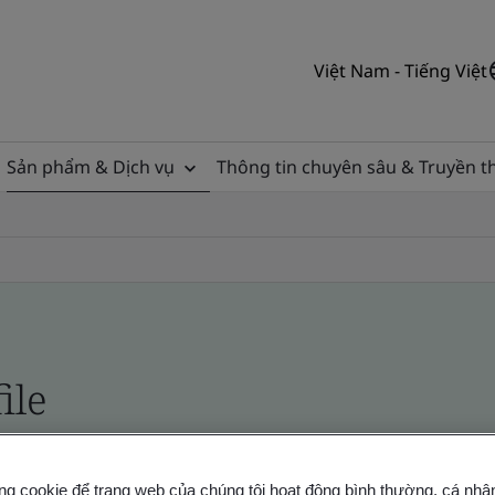
Việt Nam - Tiếng Việt
Sản phẩm & Dịch vụ
Thông tin chuyên sâu & Truyền 
ile
ficates - Validation and Verification
ng cookie để trang web của chúng tôi hoạt động bình thường, cá nhâ