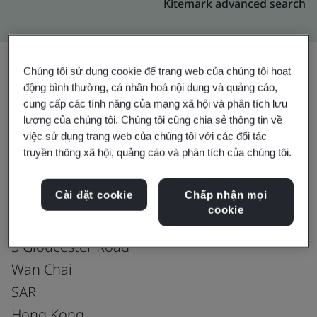
Kitemark advanced search
Chúng tôi sử dụng cookie để trang web của chúng tôi hoạt
động bình thường, cá nhân hoá nội dung và quảng cáo,
Nâng cấp
Chia sẻ:
cung cấp các tính năng của mạng xã hội và phân tích lưu
lượng của chúng tôi. Chúng tôi cũng chia sẻ thông tin về
việc sử dụng trang web của chúng tôi với các đối tác
HKT Global (HK) Limited
truyền thông xã hội, quảng cáo và phân tích của chúng tôi.
Co-located Data Centre
Cài đặt cookie
Chấp nhận mọi
(HKG08, TMH09) Room 0224 2/F & 9/F
cookie
Telecom House
3 Gloucester Road
Wan Chai
SAR
Hong Kong